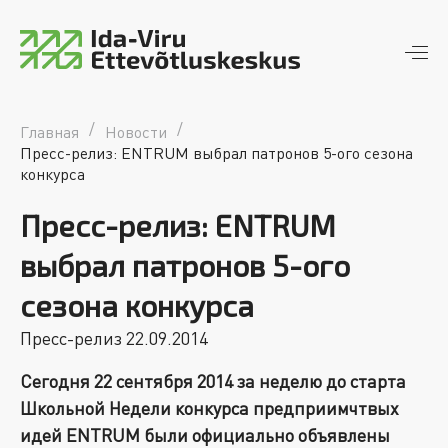
Ida-Viru Ettevõtluskeskus
piirkondlik arengumootor
/
/
Главная
Новости
Пресс-релиз: ENTRUM выбрал патронов 5-ого сезона
конкурса
Пресс-релиз: ENTRUM
выбрал патронов 5-ого
сезона конкурса
Пресс-релиз 22.09.2014
Сегодня 22
сентября 201
4
за неделю до старта
Школьной Недели конкурса предприимчтвых
идей
ENTRUM
были официально объявлены