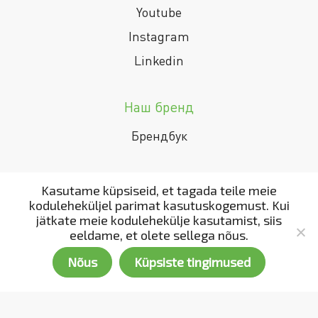
Youtube
Instagram
Linkedin
Наш бренд
Брендбук
Kasutame küpsiseid, et tagada teile meie
koduleheküljel parimat kasutuskogemust. Kui
jätkate meie kodulehekülje kasutamist, siis
eeldame, et olete sellega nõus.
Nõus
Küpsiste tingimused
Copyright 2002 - 2022. All rights reserved