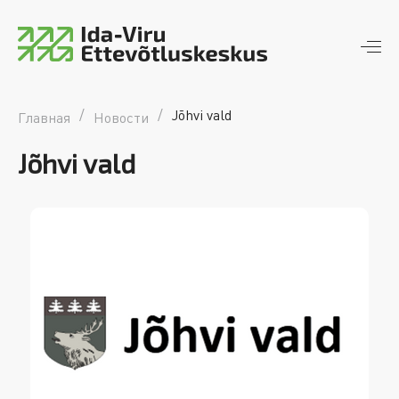
Ida-Viru Ettevõtluskeskus
piirkondlik arengumootor
/
/
Jõhvi vald
Главная
Новости
Jõhvi vald