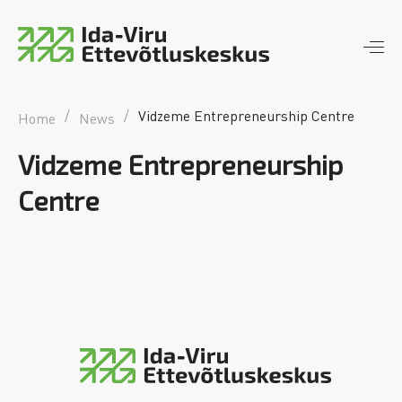
Ida-Viru Ettevõtluskeskus
piirkondlik arengumootor
/
/
Vidzeme Entrepreneurship Centre
Home
News
Vidzeme Entrepreneurship
Centre