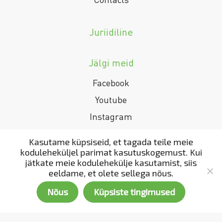
Juriidiline
Jälgi meid
Facebook
Youtube
Instagram
Linkedin
Kasutame küpsiseid, et tagada teile meie
koduleheküljel parimat kasutuskogemust. Kui
jätkate meie kodulehekülje kasutamist, siis
Meie bränd
eeldame, et olete sellega nõus.
Nõus
Küpsiste tingimused
Copyright 2002 - 2022. All rights reserved