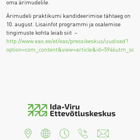
oma ärimudelile.
Ärimudeli praktikumi kandideerimise tähtaeg on
10. august. Lisainfot programmi ja osalemise
tingimuste kohta leiab siit –
http://www.eas.ee/et/eas/pressikeskus/uudised?
option=com_content&view=article&id=5946utm_sour