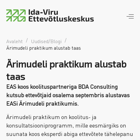
Ida-Viru Ettevõtluskeskus
piirkondlik arengumootor
/
/
Avaleht
Uudised/Blogi
Ärimudeli praktikum alustab taas
Ärimudeli praktikum alustab
taas
EAS koos koolituspartneriga BDA Consulting
kutsub ettevõtjaid osalema septembris alustavas
EASi Ärimudeli praktikumis.
Ärimudeli praktikum on koolitus- ja
konsultatsiooniprogramm, mille eesmärgiks on
suunata koos eksperdi abiga ettevõtete tähelepanu