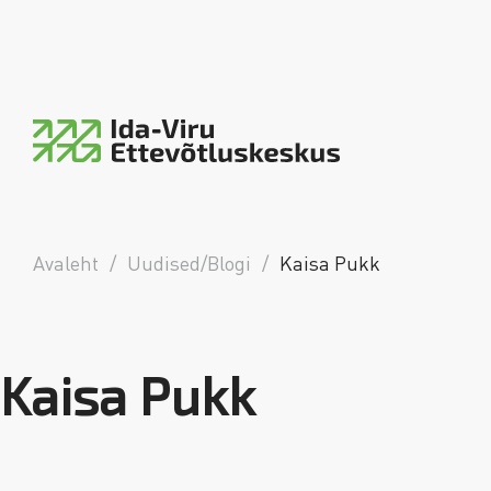
Ida-Viru Ettevõtluskeskus
piirkondlik arengumootor
Avaleht
/
Uudised/Blogi
/
Kaisa Pukk
Kaisa Pukk