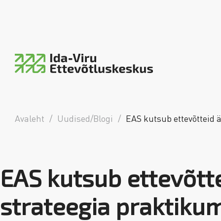
Ida-Viru Ettevõtluskeskus
piirkondlik arengumootor
Avaleht
/
Uudised/Blogi
/
EAS kutsub ettevõtteid 
EAS kutsub ettevõtte
strateegia praktiku