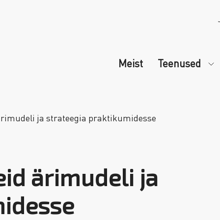
Meist
Teenused
ärimudeli ja strateegia praktikumidesse
id ärimudeli ja
midesse