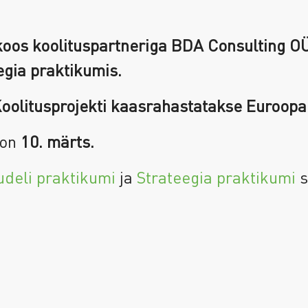
koos koolituspartneriga BDA Consulting OÜ
egia praktikumis.
Koolitusprojekti kaasrahastatakse Euroopa
 on
10. märts.
deli praktikumi
ja
Strateegia praktikumi
s