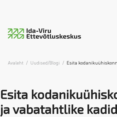
Ida-Viru Ettevõtluskeskus
piirkondlik arengumootor
Avaleht
/
Uudised/Blogi
/
Esita kodanikuühiskonna
Esita kodanikuühisko
ja vabatahtlike kadi