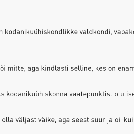
on kodanikuühiskondlikke valdkondi, vaba
õi mitte, aga kindlasti selline, kes on ena
ks kodanikuühiskonna vaatepunktist oluli
olla väljast väike, aga seest suur ja oi-k