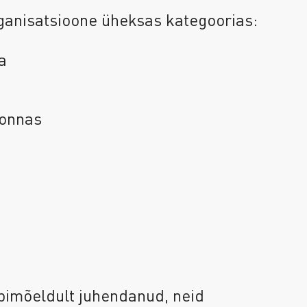
rganisatsioone üheksas kategoorias:
a
konnas
äbimõeldult juhendanud, neid