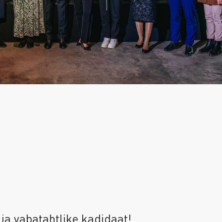
ja vabatahtlike kadidaat!