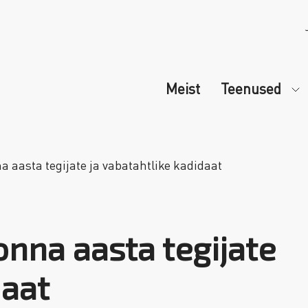
Meist
Teenused
 aasta tegijate ja vabatahtlike kadidaat
nna aasta tegijate
daat