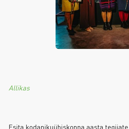
Allikas
Esita kodanikuühiskonna aasta tegijate 