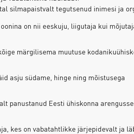
tal silmapaistvalt tegutsenud inimesi ja o
nina on nii eeskuju, liigutaja kui mõjutaj
 kõige märgilisema muutuse kodanikuühis
äid asju südame, hinge ning mõistusega
valt panustanud Eesti ühiskonna arengusse
a, kes on vabatahtlikke järjepidevalt ja l