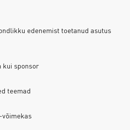
kondlikku edenemist toetanud asutus
m kui sponsor
sed teemad
ui-võimekas