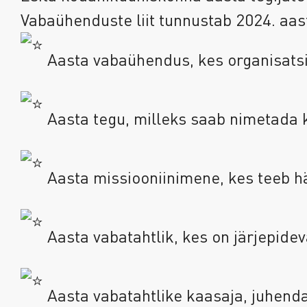
Vabaühenduste liit tunnustab 2024. aas
Aasta vabaühendus, kes organisatsioo
Aasta tegu, milleks saab nimetada
Aasta missiooniinimene, kes teeb h
Aasta vabatahtlik, kes on järjepide
Aasta vabatahtlike kaasaja, juhendaj