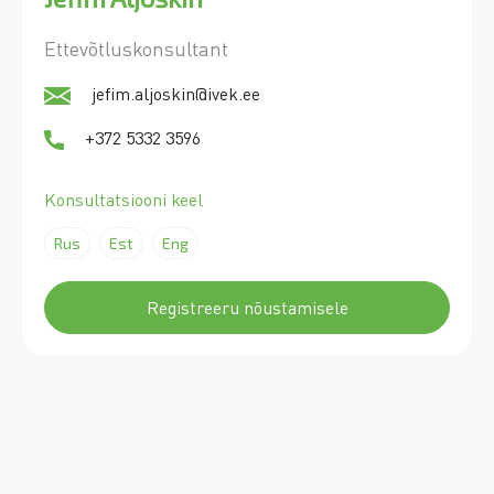
Ettevõtluskonsultant
jefim.aljoskin@ivek.ee
+372 5332 3596
Konsultatsiooni keel
Rus
Est
Eng
Registreeru nõustamisele