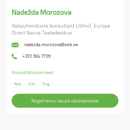
Nadežda Morozova
Vabaühenduste konsultant (Jõhvi), Europe
Direct Narva Teabekeskus
nadezda.morozova@ivek.ee
+372 506 7735
Konsultatsiooni keel
Rus
Est
Eng
Registreeru tasuta nõustamisele