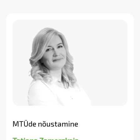
MTÜde nõustamine