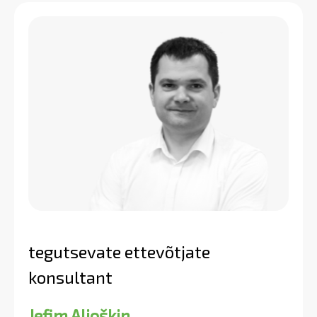
tegutsevate ettevõtjate
konsultant
Jefim Aljoškin