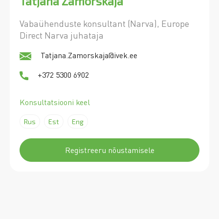
Tatjana Zamorskaja
Vabaühenduste konsultant (Narva), Europe
Direct Narva juhataja
Tatjana.Zamorskaja@ivek.ee
+372 5300 6902
Konsultatsiooni keel
Rus
Est
Eng
Registreeru nõustamisele