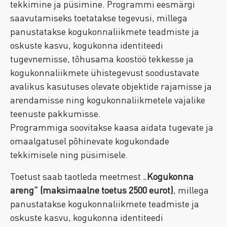
tekkimine ja püsimine. Programmi eesmärgi
saavutamiseks toetatakse tegevusi, millega
panustatakse kogukonnaliikmete teadmiste ja
oskuste kasvu, kogukonna identiteedi
tugevnemisse, tõhusama koostöö tekkesse ja
kogukonnaliikmete ühistegevust soodustavate
avalikus kasutuses olevate objektide rajamisse ja
arendamisse ning kogukonnaliikmetele vajalike
teenuste pakkumisse.
Programmiga soovitakse kaasa aidata tugevate ja
omaalgatusel põhinevate kogukondade
tekkimisele ning püsimisele.
Toetust saab taotleda meetmest „
Kogukonna
areng” (maksimaalne toetus 2500 eurot)
, millega
panustatakse kogukonnaliikmete teadmiste ja
oskuste kasvu, kogukonna identiteedi