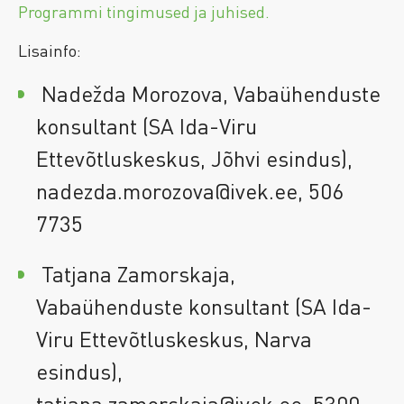
Programmi tingimused ja juhised.
Lisainfo:
Nadežda Morozova, Vabaühenduste
konsultant (SA Ida-Viru
Ettevõtluskeskus, Jõhvi esindus),
nadezda.morozova@ivek.ee, 506
7735
Tatjana Zamorskaja,
Vabaühenduste konsultant (SA Ida-
Viru Ettevõtluskeskus, Narva
esindus),
tatjana.zamorskaja@ivek.ee, 5300