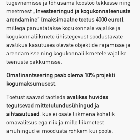
tugevnemisse ja tõhusama koostöö tekkesse ning
meetmest
„Investeeringud ja kogukonnateenuste
arendamine” (maksimaalne toetus 4000 eurot)
,
millega panustatakse kogukonnale vajalike ja
kogukonnaliikmete ühistegevust soodustavate
avalikus kasutuses olevate objektide rajamisse ja
arendamisse ning kogukonnaliikmetele vajalike
teenuste pakkumisse.
Omafinantseering peab olema 10% projekti
kogumaksumusest.
Toetust saavad taotleda
avalikes huvides
tegutsevad mittetulundusühingud ja
sihtasutused
, kus ei osale liikmena kohalik
omavalitsus ega riik ja mille liikmetest
äriühingud ei moodusta rohkem kui poole.