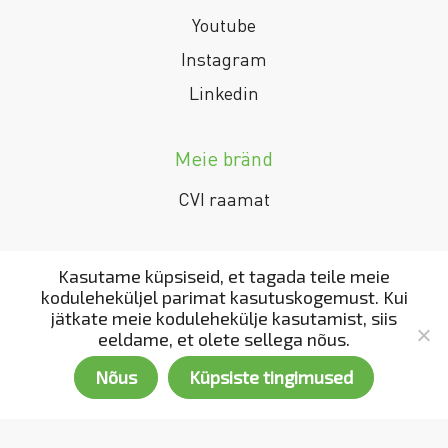
Youtube
Instagram
Linkedin
Meie bränd
CVI raamat
Kasutame küpsiseid, et tagada teile meie
koduleheküljel parimat kasutuskogemust. Kui
jätkate meie kodulehekülje kasutamist, siis
eeldame, et olete sellega nõus.
Nõus
Küpsiste tingimused
Copyright 2002 - 2022. All rights reserved