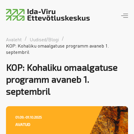
Ida-Viru Ettevõtluskeskus
piirkondlik arengumootor
/
/
Avaleht
Uudised/Blogi
KOP: Kohaliku omaalgatuse programm avaneb 1.
septembril
KOP: Kohaliku omaalgatuse
programm avaneb 1.
septembril