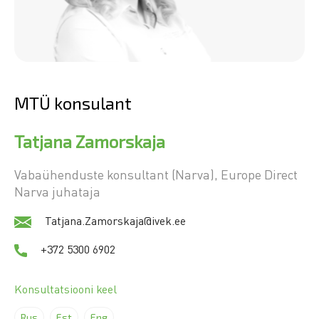
MTÜ konsulant
Tatjana Zamorskaja
Vabaühenduste konsultant (Narva), Europe Direct
Narva juhataja
Tatjana.Zamorskaja@ivek.ee
+372 5300 6902
Konsultatsiooni keel
Rus
Est
Eng