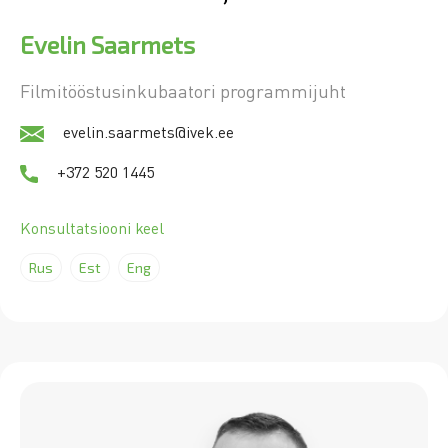
Evelin Saarmets
Filmitööstusinkubaatori programmijuht
evelin.saarmets@ivek.ee
+372 520 1445
Konsultatsiooni keel
Rus
Est
Eng