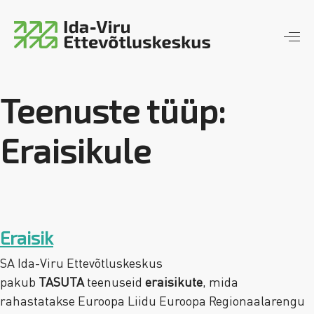
Ida-Viru Ettevõtluskeskus
piirkondlik arengumootor
Teenuste tüüp:
Eraisikule
Eraisik
SA Ida-Viru Ettevõtluskeskus
pakub
TASUTA
teenuseid
eraisikute
, mida
rahastatakse Euroopa Liidu Euroopa Regionaalarengu