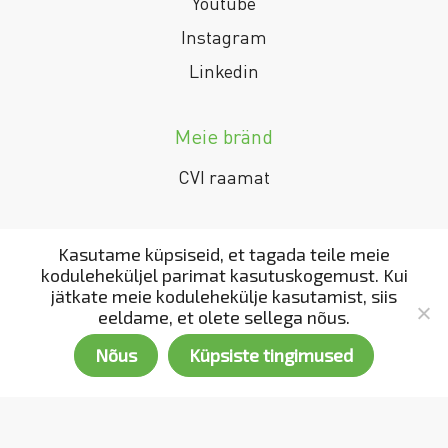
Youtube
Instagram
Linkedin
Meie bränd
CVI raamat
Kasutame küpsiseid, et tagada teile meie
koduleheküljel parimat kasutuskogemust. Kui
jätkate meie kodulehekülje kasutamist, siis
eeldame, et olete sellega nõus.
Nõus
Küpsiste tingimused
Copyright 2002 - 2022. All rights reserved